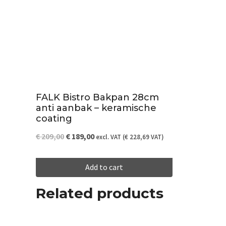
FALK Bistro Bakpan 28cm
anti aanbak – keramische
coating
Original
Current
€
209,00
€
189,00
excl. VAT (
€
228,69
VAT)
price
price
Add to cart
was:
is:
€ 209,00.
€ 189,00.
Related products