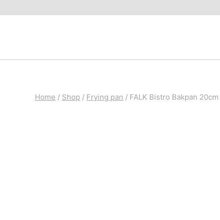
Skip
to
content
Home
/
Shop
/
Frying pan
/
FALK Bistro Bakpan 20cm 