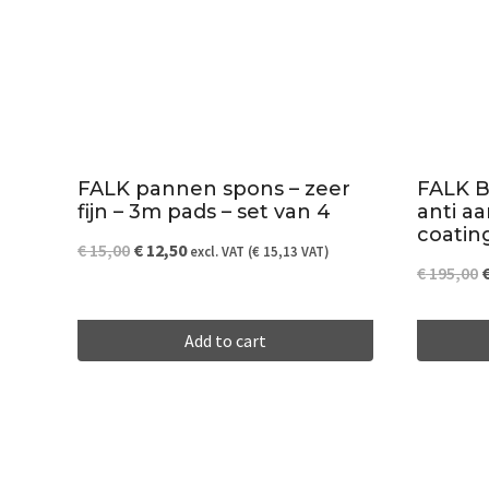
FALK pannen spons – zeer
FALK B
fijn – 3m pads – set van 4
anti a
coatin
Original
Current
€
15,00
€
12,50
excl. VAT (
€
15,13
VAT)
O
€
195,00
price
price
p
was:
is:
Add to cart
w
€ 15,00.
€ 12,50.
€