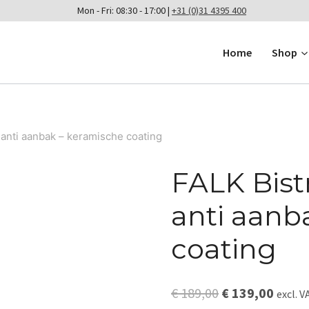
Mon - Fri: 08:30 - 17:00 |
+31 (0)31 4395 400
Home
Shop
anti aanbak – keramische coating
FALK Bis
anti aanb
coating
Original
Curre
€
189,00
€
139,00
excl. V