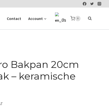
Contact
Account
0
tro Bakpan 20cm
ak – keramische
nt
AT