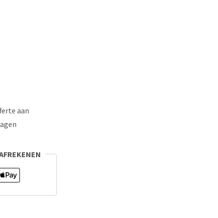
00.
ferte aan
ragen
 AFREKENEN