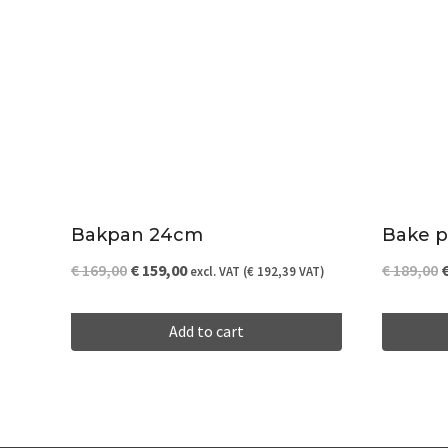
Bakpan 24cm
Bake 
Original
Current
O
€
169,00
€
159,00
€
189,00
excl. VAT (
€
192,39
VAT)
price
price
p
Add to cart
was:
is:
w
€ 169,00.
€ 159,00.
€