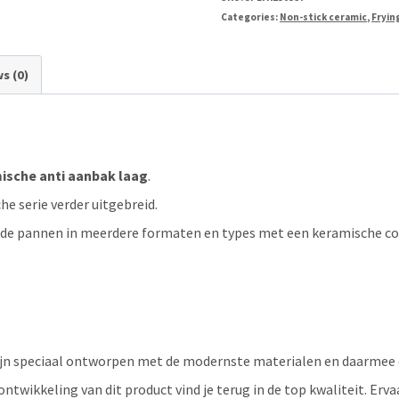
Categories:
Non-stick ceramic
,
Fryin
s (0)
ische anti aanbak laag
.
 serie verder uitgebreid.
 de pannen in meerdere formaten en types met een keramische coa
jn speciaal ontworpen met de modernste materialen en daarmee de
ntwikkeling van dit product vind je terug in de top kwaliteit. Er