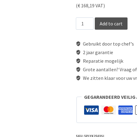
price
price
(
€
168,19
VAT)
was:
is:
FALK
Add to cart
€ 189,00.
€ 139,
Bistro
Bakpan
Gebruikt door top chef’s
20cm
2 jaar garantie
Reparatie mogelijk
anti
Grote aantallen? Vraag of
aanbak
We zitten klaar voor uw v
–
keramische
GEGARANDEERD VEILIG
coating
quantity
SKU:
5PLYK2503SI