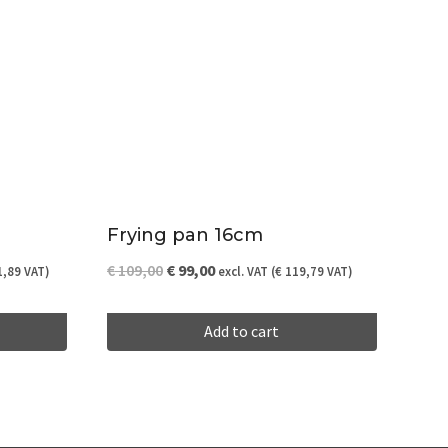
Frying pan 16cm
Original
Current
€
109,00
€
99,00
,89
VAT)
excl. VAT (
€
119,79
VAT)
price
price
Add to cart
was:
is:
€ 109,00.
€ 99,00.