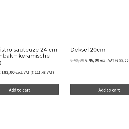
istro sauteuze 24 cm
Deksel 20cm
anbak – keramische
Original
Current
€
49,00
€
46,00
excl. VAT (
€
55,66
g
price
price
riginal
Current
€
183,00
excl. VAT (
€
221,43
VAT)
was:
is:
rice
price
€ 49,00.
€ 46,00.
Add to cart
Add to cart
as:
is:
 195,00.
€ 183,00.