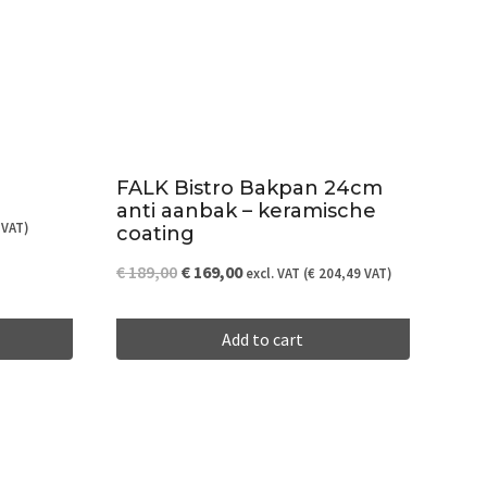
FALK Bistro Bakpan 24cm
anti aanbak – keramische
VAT)
coating
Original
Current
€
189,00
€
169,00
excl. VAT (
€
204,49
VAT)
price
price
Add to cart
was:
is:
€ 189,00.
€ 169,00.