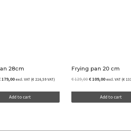
pan 28cm
Frying pan 20 cm
riginal
Current
Original
Current
€
179,00
€
129,00
€
109,00
excl. VAT (
€
216,59
VAT)
excl. VAT (
€
131
rice
price
price
price
Add to cart
Add to cart
as:
is:
was:
is:
 189,00.
€ 179,00.
€ 129,00.
€ 109,00.