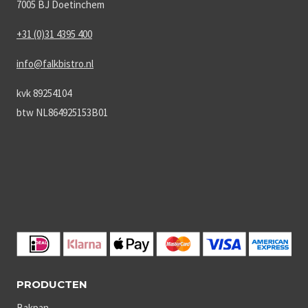
7005 BJ Doetinchem
+31 (0)31 4395 400
info@falkbistro.nl
kvk 89254104
btw NL864925153B01
PRODUCTEN
Bakpan