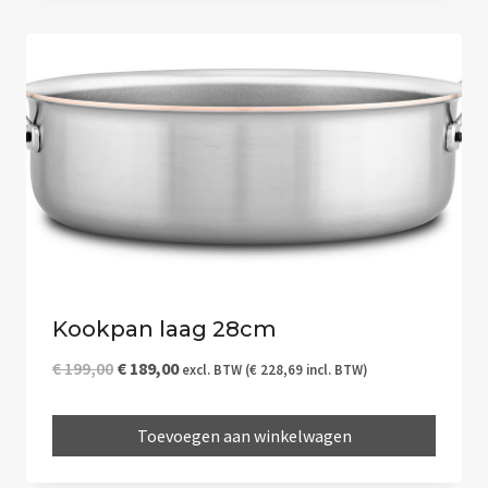
Kookpan laag 28cm
Oorspronkelijke
Huidige
€
199,00
€
189,00
excl. BTW (
€
228,69
incl. BTW)
prijs
prijs
Toevoegen aan winkelwagen
was:
is:
€ 199,00.
€ 189,00.