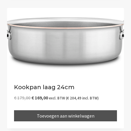
Kookpan laag 24cm
Oorspronkelijke
Huidige
€
179,00
€
169,00
excl. BTW (
€
204,49
incl. BTW)
prijs
prijs
Toevoegen aan winkelwagen
was:
is:
€ 179,00.
€ 169,00.