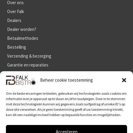
Over ons
Over Falk
Dealers
Dealer worden?
Betaalmethodes
Bestelling
Verzending & bezorging
Garantie en reparaties
Algemene voorwaarden
Beheer cookie toestemming
Om de beste ervaringen te bieden, gebruiken wij technologieën zoals cookies om
BLIJF OP DE HOOGTE
informatie over je apparaat op te slaan en/of te raadplegen. Door in te stemmen
met deze technologieën kunnen wij gegevens zoals surfgedrag of unieke ID's op
deze site verwerken. Als je geen toestemming geeft of uw toestemming intrekt,
kan dit een nadelige invloed hebben op bepaalde functies en mogelijkheden.
Accepteren