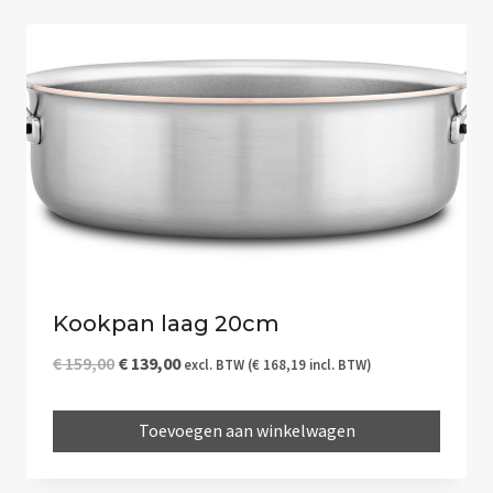
Kookpan laag 20cm
Oorspronkelijke
Huidige
€
159,00
€
139,00
excl. BTW (
€
168,19
incl. BTW)
prijs
prijs
Toevoegen aan winkelwagen
was:
is:
€ 159,00.
€ 139,00.