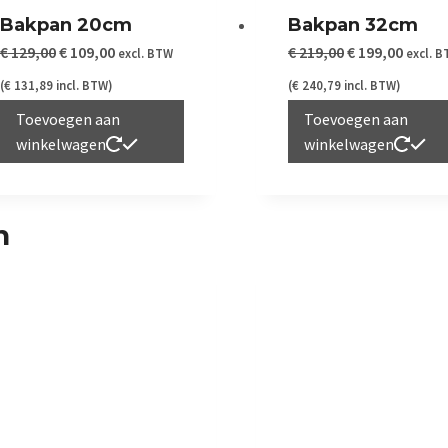
Bakpan 20cm
Bakpan 32cm
Oorspronkelijke
Huidige
Oorspronkelij
Huidig
€
129,00
€
109,00
€
219,00
€
199,00
excl. BTW
excl. 
prijs
prijs
prijs
prijs
(
€
131,89
incl. BTW)
(
€
240,79
incl. BTW)
was:
is:
was:
is:
Toevoegen aan
Toevoegen aan
winkelwagen
winkelwagen
€ 129,00.
€ 109,00.
€ 219,00.
€ 199,
n