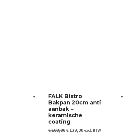
FALK Bistro
Bakpan 20cm anti
aanbak –
keramische
coating
Oorspronkelijke
Huidige
€
189,00
€
139,00
excl. BTW