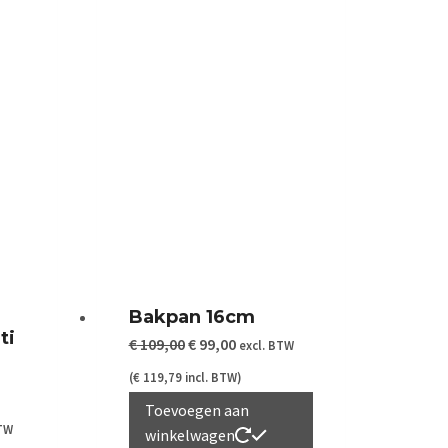
Bakpan 16cm
ti
Oorspronkelijke
Huidige
€
109,00
€
99,00
excl. BTW
prijs
prijs
(
€
119,79
incl. BTW)
was:
is:
Toevoegen aan
ke
e
BTW
winkelwagen
€ 109,00.
€ 99,00.