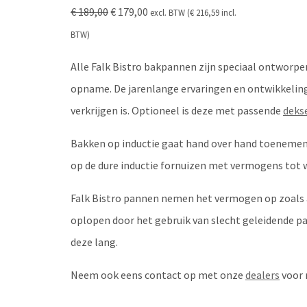
Oorspronkelijke
Huidige
€
189,00
€
179,00
excl. BTW (
€
216,59
incl.
prijs
prijs
BTW)
was:
is:
Alle Falk Bistro bakpannen zijn speciaal ontworpe
€ 189,00.
€ 179,00.
opname. De jarenlange ervaringen en ontwikkeling v
verkrijgen is. Optioneel is deze met passende
deks
Bakken op inductie gaat hand over hand toenemen 
op de dure inductie fornuizen met vermogens tot w
Falk Bistro pannen nemen het vermogen op zoals af
oplopen door het gebruik van slecht geleidende pa
deze lang.
Neem ook eens contact op met onze
dealers
voor 