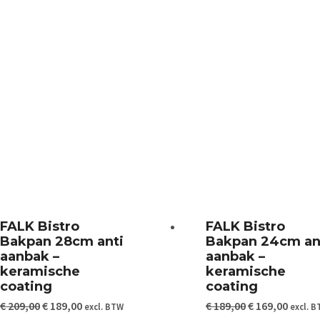
FALK Bistro
FALK Bistro
Bakpan 28cm anti
Bakpan 24cm an
aanbak –
aanbak –
keramische
keramische
coating
coating
Oorspronkelijke
Huidige
Oorspronkelij
Huidig
€
209,00
€
189,00
€
189,00
€
169,00
excl. BTW
excl. 