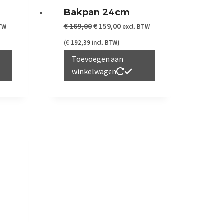
Bakpan 24cm
ke
e
Oorspronkelijke
Huidige
€
169,00
€
159,00
BTW
excl. BTW
prijs
prijs
(
€
192,39
incl. BTW)
was:
is:
Toevoegen aan
winkelwagen
00.
€ 169,00.
€ 159,00.