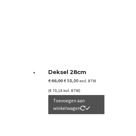
Deksel 28cm
Oorspronkelijke
Huidige
€
66,00
€
58,00
excl. BTW
prijs
prijs
(
€
70,18
incl. BTW)
was:
is:
Toevoegen aan
winkelwagen
€ 66,00.
€ 58,00.