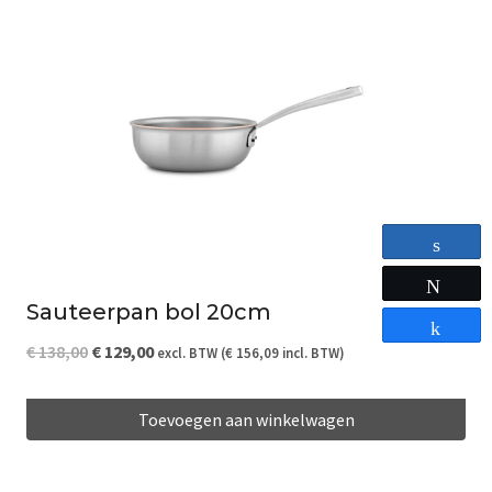
Share
Tweet
Sauteerpan bol 20cm
Share
Oorspronkelijke
Huidige
€
138,00
€
129,00
excl. BTW (
€
156,09
incl. BTW)
prijs
prijs
Toevoegen aan winkelwagen
was:
is:
€ 138,00.
€ 129,00.