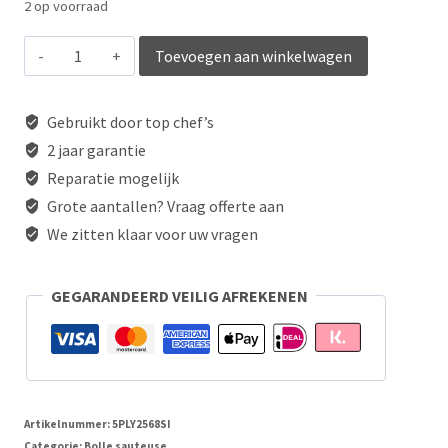
2 op voorraad
Sauteerpan
Toevoegen aan winkelwagen
bol
24cm
Gebruikt door top chef’s
aantal
2 jaar garantie
Reparatie mogelijk
Grote aantallen? Vraag offerte aan
We zitten klaar voor uw vragen
GEGARANDEERD VEILIG AFREKENEN
Artikelnummer:
5PLY2568SI
Categorie:
Bolle sauteuse