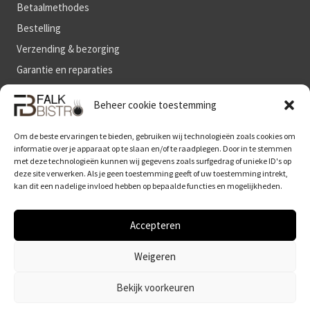
Betaalmethodes
Bestelling
Verzending & bezorging
Garantie en reparaties
Algemene voorwaarden
Beheer cookie toestemming
Om de beste ervaringen te bieden, gebruiken wij technologieën zoals cookies om
BLIJF OP DE HOOGTE
informatie over je apparaat op te slaan en/of te raadplegen. Door in te stemmen
met deze technologieën kunnen wij gegevens zoals surfgedrag of unieke ID's op
deze site verwerken. Als je geen toestemming geeft of uw toestemming intrekt,
kan dit een nadelige invloed hebben op bepaalde functies en mogelijkheden.
Accepteren
Weigeren
© 2026 Falk Bistro Nederland is onderdeel van Kitchenbase BV
Bekijk voorkeuren
Disclaimer
|
Privacy- en cookieverklaring