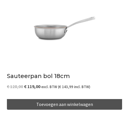
Sauteerpan bol 18cm
Oorspronkelijke
Huidige
€
128,00
€
119,00
excl. BTW (
€
143,99
incl. BTW)
prijs
prijs
Toevoegen aan winkelwagen
was:
is:
€ 128,00.
€ 119,00.