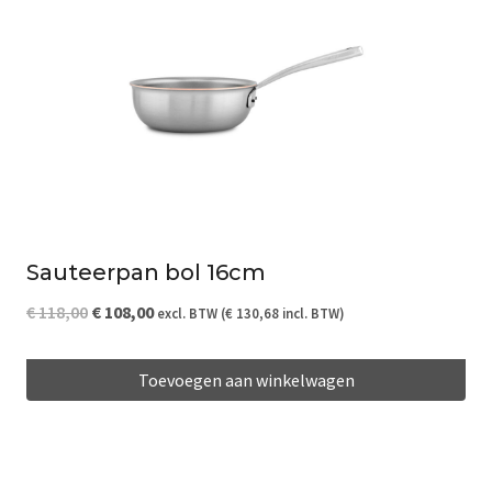
Sauteerpan bol 16cm
Oorspronkelijke
Huidige
€
118,00
€
108,00
excl. BTW (
€
130,68
incl. BTW)
prijs
prijs
Toevoegen aan winkelwagen
was:
is:
€ 118,00.
€ 108,00.