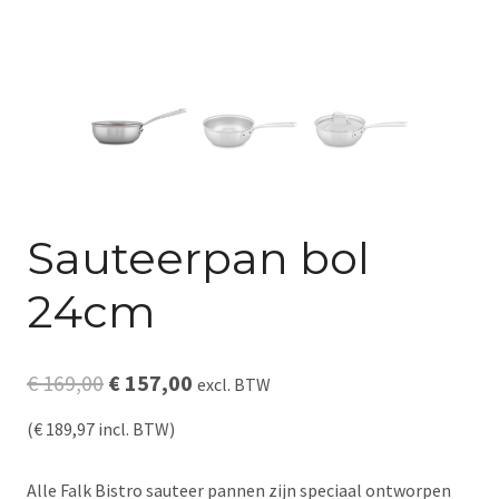
Sauteerpan bol
24cm
Oorspronkelijke
Huidige
€
169,00
€
157,00
excl. BTW
prijs
prijs
(
€
189,97
incl. BTW)
was:
is:
Alle Falk Bistro sauteer pannen zijn speciaal ontworpen