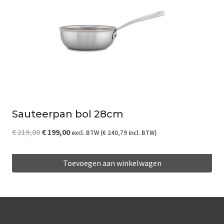
Sauteerpan bol 28cm
Oorspronkelijke
Huidige
€
219,00
€
199,00
excl. BTW (
€
240,79
incl. BTW)
prijs
prijs
Toevoegen aan winkelwagen
was:
is:
€ 219,00.
€ 199,00.