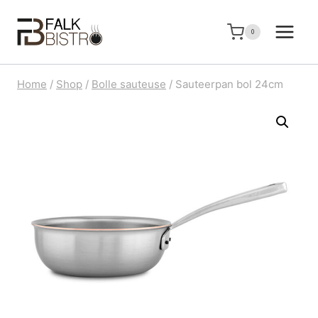
Doorgaan
naar
0
inhoud
Home
/
Shop
/
Bolle sauteuse
/
Sauteerpan bol 24cm