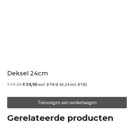
Deksel 24cm
Oorspronkelijke
Huidige
€
59,00
€
54,00
excl. BTW (
€
65,34
incl. BTW)
prijs
prijs
Toevoegen aan winkelwagen
was:
is:
€ 59,00.
€ 54,00.
Gerelateerde producten