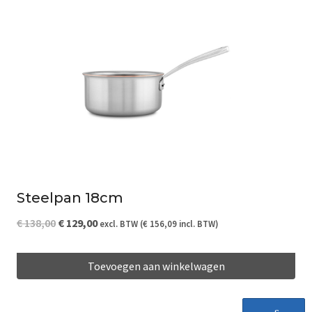
Steelpan 18cm
Oorspronkelijke
Huidige
€
138,00
€
129,00
excl. BTW (
€
156,09
incl. BTW)
prijs
prijs
Toevoegen aan winkelwagen
was:
is:
€ 138,00.
€ 129,00.
Share