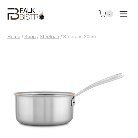
Doorgaan
naar
0
inhoud
Home
/
Shop
/
Steelpan
/
Steelpan 20cm