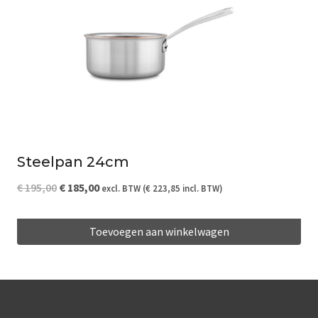
Steelpan 24cm
Oorspronkelijke
Huidige
€
195,00
€
185,00
excl. BTW (
€
223,85
incl. BTW)
prijs
prijs
Toevoegen aan winkelwagen
was:
is:
€ 195,00.
€ 185,00.