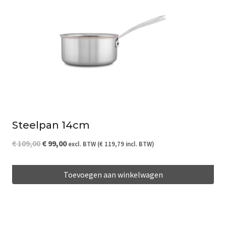
Steelpan 14cm
Oorspronkelijke
Huidige
€
109,00
€
99,00
excl. BTW (
€
119,79
incl. BTW)
prijs
prijs
Toevoegen aan winkelwagen
was:
is:
€ 109,00.
€ 99,00.