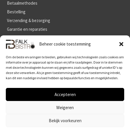
Betaalmethodes
Bestelling
Verzending & bezorging
Garantie en reparaties
Algemene voorwaarden
Beheer cookie toestemming
Om de beste ervaringen te bieden, gebruiken wij technologieën zoals cookies om
BLIJF OP DE HOOGTE
informatie over je apparaat op te slaan en/of te raadplegen. Door in te stemmen
met deze technologieën kunnen wij gegevens zoals surfgedrag of unieke ID's op
deze site verwerken. Als je geen toestemming geeft of uw toestemming intrekt,
kan dit een nadelige invloed hebben op bepaalde functies en mogelijkheden.
Accepteren
Weigeren
© 2026 Falk Bistro Nederland is onderdeel van Kitchenbase BV
Bekijk voorkeuren
Disclaimer
|
Privacy- en cookieverklaring