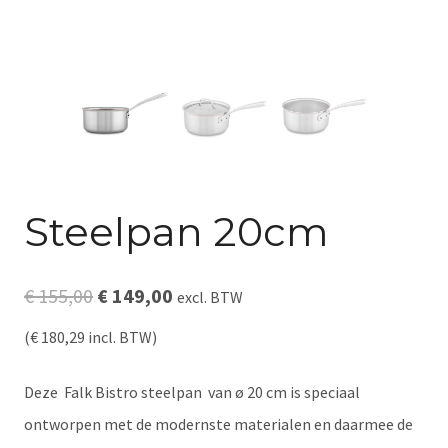
Steelpan 20cm
Oorspronkelijke
Huidige
€
155,00
€
149,00
excl. BTW
prijs
prijs
(
€
180,29
incl. BTW)
was:
is:
Deze Falk Bistro steelpan van ø 20 cm is speciaal
€ 155,00.
€ 149,00.
ontworpen met de modernste materialen en daarmee de