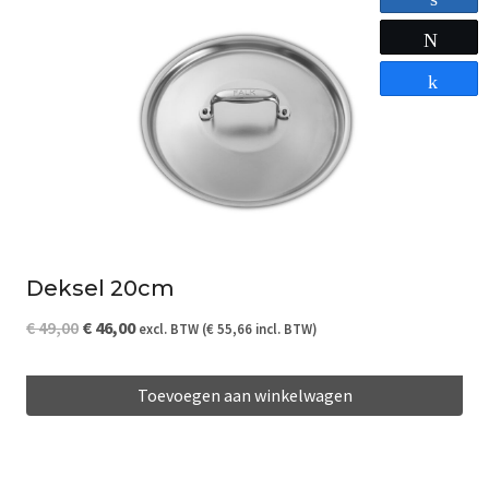
Tweet
Share
Deksel 20cm
Oorspronkelijke
Huidige
€
49,00
€
46,00
excl. BTW (
€
55,66
incl. BTW)
prijs
prijs
Toevoegen aan winkelwagen
was:
is:
€ 49,00.
€ 46,00.