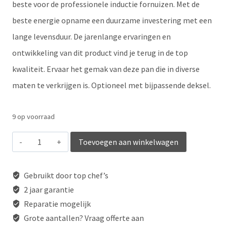
beste voor de professionele inductie fornuizen. Met de
beste energie opname een duurzame investering met een
lange levensduur. De jarenlange ervaringen en
ontwikkeling van dit product vind je terug in de top
kwaliteit. Ervaar het gemak van deze pan die in diverse
maten te verkrijgen is. Optioneel met bijpassende deksel.
9 op voorraad
Steelpan
Toevoegen aan winkelwagen
20cm
aantal
Gebruikt door top chef’s
2 jaar garantie
Reparatie mogelijk
Grote aantallen? Vraag offerte aan