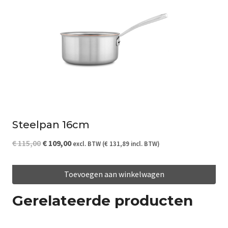
Steelpan 16cm
Oorspronkelijke
Huidige
€
115,00
€
109,00
excl. BTW (
€
131,89
incl. BTW)
prijs
prijs
Toevoegen aan winkelwagen
was:
is:
€ 115,00.
€ 109,00.
Gerelateerde producten